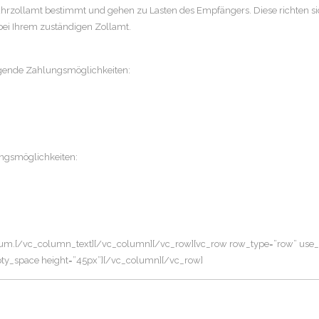
fuhrzollamt bestimmt und gehen zu Lasten des Empfängers. Diese richten 
bei Ihrem zuständigen Zollamt.
lgende Zahlungsmöglichkeiten:
ungsmöglichkeiten:
sum.[/vc_column_text][/vc_column][/vc_row][vc_row row_type=”row” use_r
mpty_space height=”45px”][/vc_column][/vc_row]