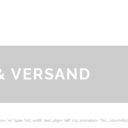
& VERSAND
n=”no” type=”full_width” text_align=”left” css_animation=””][vc_column][