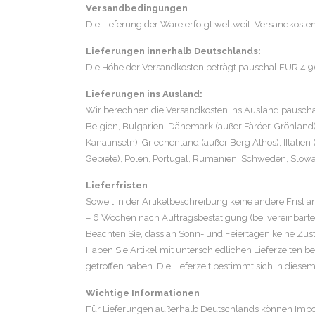
Versandbedingungen
Die Lieferung der Ware erfolgt weltweit. Versandkosten
Lieferungen innerhalb Deutschlands:
Die Höhe der Versandkosten beträgt pauschal EUR 4,90
Lieferungen ins Ausland:
Wir berechnen die Versandkosten ins Ausland pauschal
Belgien, Bulgarien, Dänemark (außer Färöer, Grönland)
Kanalinseln), Griechenland (außer Berg Athos), IItalie
Gebiete), Polen, Portugal, Rumänien, Schweden, Slowak
Lieferfristen
Soweit in der Artikelbeschreibung keine andere Frist 
– 6 Wochen nach Auftragsbestätigung (bei vereinbart
Beachten Sie, dass an Sonn- und Feiertagen keine Zust
Haben Sie Artikel mit unterschiedlichen Lieferzeiten
getroffen haben. Die Lieferzeit bestimmt sich in diesem
Wichtige Informationen
Für Lieferungen außerhalb Deutschlands können Imp