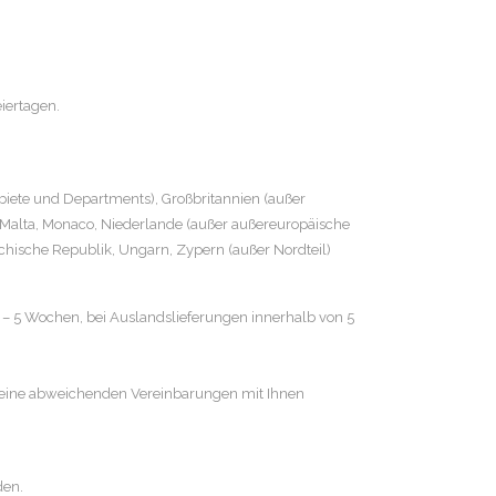
iertagen.
ebiete und Departments), Großbritannien (außer
rg, Malta, Monaco, Niederlande (außer außereuropäische
echische Republik, Ungarn, Zypern (außer Nordteil)
4 – 5 Wochen, bei Auslandslieferungen innerhalb von 5
r keine abweichenden Vereinbarungen mit Ihnen
den.