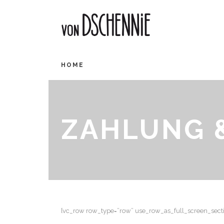
HOME
ZAHLUNG 
[vc_row row_type=”row” use_row_as_full_screen_sectio